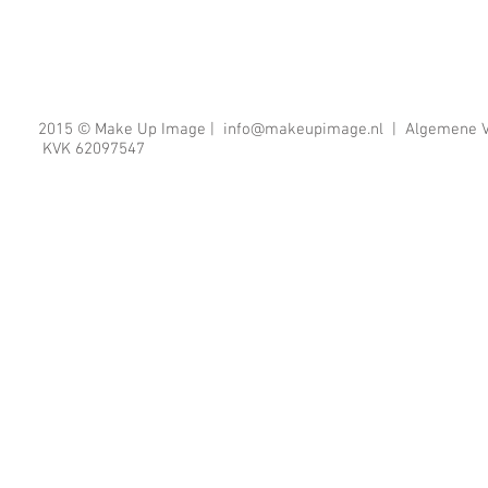
2015 © Make Up Image |
info@makeupimage.nl
| Algemene Vo
KVK 62097547
STARTS WITH YOU, PERIOD.